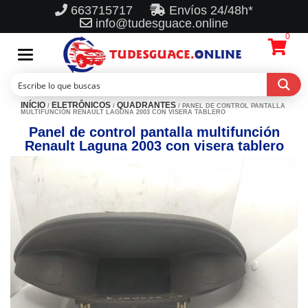
663715717
Envíos 24/48h*
info@tudesguace.online
0
Toggle
navigation
INÍCIO
ELETRÔNICOS
QUADRANTES
/
/
/ PANEL DE CONTROL PANTALLA
MULTIFUNCIÓN RENAULT LAGUNA 2003 CON VISERA TABLERO
Panel de control pantalla multifunción
Renault Laguna 2003 con visera tablero