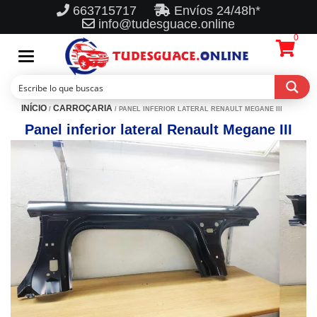
663715717
Envíos 24/48h*
info@tudesguace.online
0
Toggle
navigation
INÍCIO
CARROÇARIA
/
/ PANEL INFERIOR LATERAL RENAULT MEGANE III
Panel inferior lateral Renault Megane III