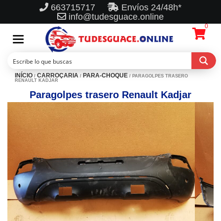
663715717
Envíos 24/48h*
info@tudesguace.online
0
Toggle
navigation
INÍCIO
CARROÇARIA
PARA-CHOQUE
/
/
/ PARAGOLPES TRASERO
RENAULT KADJAR
Paragolpes trasero Renault Kadjar