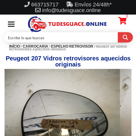
663715717
Envíos 24/48h*
info@tudesguace.online
0
Toggle
navigation
INÍCIO
CARROÇARIA
ESPELHO RETROVISOR
/
/
/ PEUGEOT 207 VIDROS
RETROVISORES AQUECIDOS ORIGINAIS
Peugeot 207 Vidros retrovisores aquecidos
originais