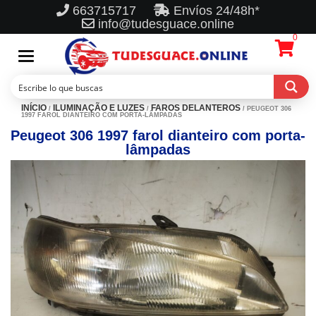
663715717
Envíos 24/48h*
info@tudesguace.online
0
Toggle
navigation
INÍCIO
ILUMINAÇÃO E LUZES
FAROS DELANTEROS
/
/
/ PEUGEOT 306
1997 FAROL DIANTEIRO COM PORTA-LÂMPADAS
Peugeot 306 1997 farol dianteiro com porta-
lâmpadas