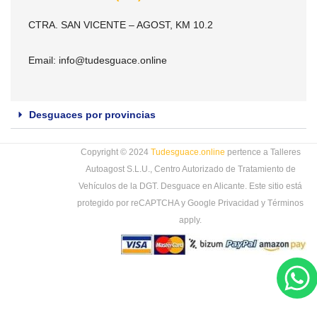
CTRA. SAN VICENTE – AGOST, KM 10.2
Email:
info@tudesguace.online
Desguaces por provincias
Copyright © 2024
Tudesguace.online
pertence a Talleres
Autoagost S.L.U., Centro Autorizado de Tratamiento de
Vehículos de la DGT. Desguace en Alicante. Este sitio está
protegido por reCAPTCHA y Google
Privacidad
y
Términos
apply.