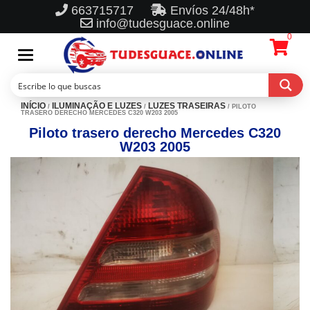
663715717
Envíos 24/48h*
info@tudesguace.online
0
Toggle
navigation
INÍCIO
ILUMINAÇÃO E LUZES
LUZES TRASEIRAS
/
/
/ PILOTO
TRASERO DERECHO MERCEDES C320 W203 2005
Piloto trasero derecho Mercedes C320
W203 2005