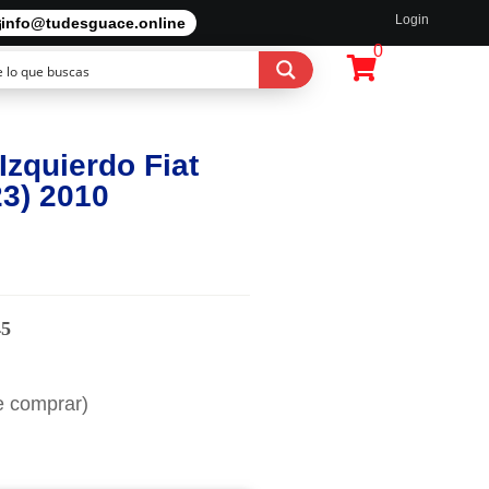
Login
info@tudesguace.online
0
Izquierdo Fiat
23) 2010
45
e comprar)