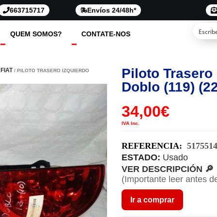
663715717
Envíos 24/48h*
QUEM SOMOS?
CONTATE-NOS
Piloto Trasero 
FIAT
/ PILOTO TRASERO IZQUIERDO
Doblo (119) (2
34,00
€
IVA Inc.
REFERENCIA:
517551
ESTADO:
Usado
VER DESCRIPCIÓN 🔎
(Importante leer antes d
Ir a comprar