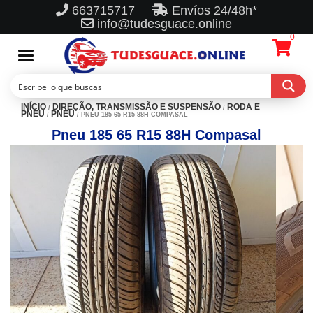
663715717
Envíos 24/48h*
info@tudesguace.online
0
Toggle
navigation
INÍCIO
DIREÇÃO, TRANSMISSÃO E SUSPENSÃO
RODA E
/
/
PNEU
PNEU
/
/ PNEU 185 65 R15 88H COMPASAL
Pneu 185 65 R15 88H Compasal