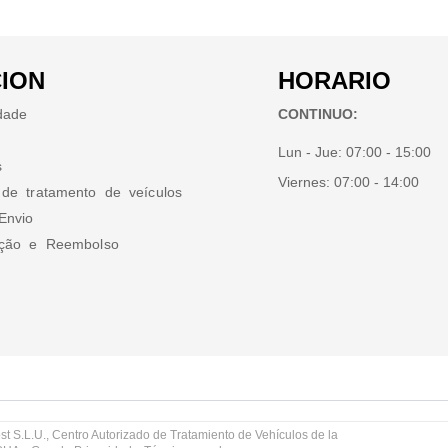
ION
HORARIO
idade
CONTINUO:
Lun - Jue:
07:00 - 15:00
s
Viernes:
07:00 - 14:00
 de tratamento de veículos
Envio
ução e Reembolso
st S.L.U., Centro Autorizado de Tratamiento de Vehículos de la