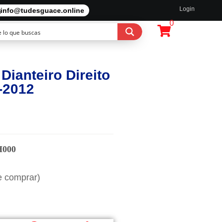
Login
info@tudesguace.online
0
Dianteiro Direito
-2012
H000
e comprar)