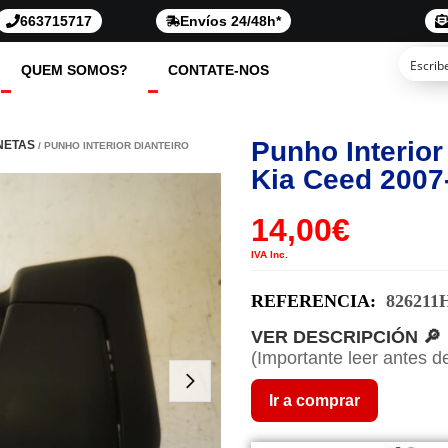
663715717
Envíos 24/48h*
QUEM SOMOS?
CONTATE-NOS
Punho Interior 
NETAS
/ PUNHO INTERIOR DIANTEIRO
Kia Ceed 2007
14,00
€
IVA Inc.
REFERENCIA:
826211
VER DESCRIPCIÓN 🔎
(Importante leer antes d
Ir a comprar