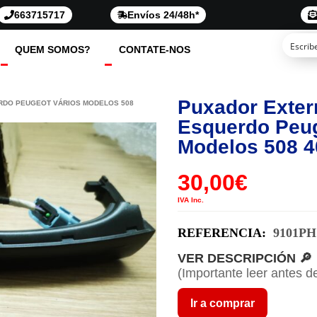
663715717
Envíos 24/48h*
QUEM SOMOS?
CONTATE-NOS
Puxador Exter
RDO PEUGEOT VÁRIOS MODELOS 508
Esquerdo Peug
Modelos 508 4
30,00
€
IVA Inc.
REFERENCIA:
9101PH
VER DESCRIPCIÓN 🔎
(Importante leer antes d
Ir a comprar