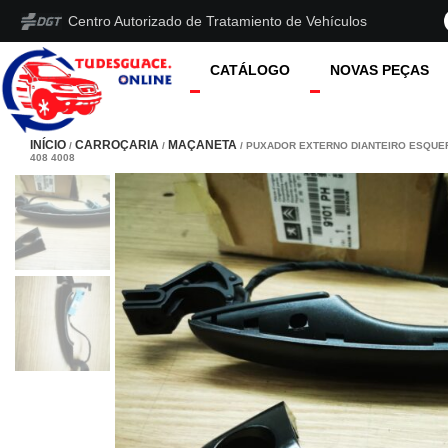
Centro Autorizado de Tratamiento de Vehículos
CATÁLOGO
NOVAS PEÇAS
INÍCIO
CARROÇARIA
MAÇANETA
/
/
/ PUXADOR EXTERNO DIANTEIRO ESQUE
408 4008