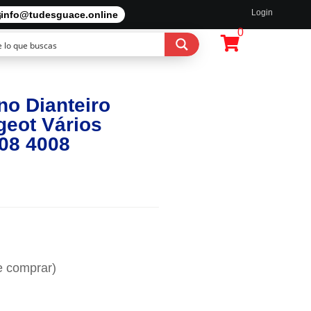
Login
info@tudesguace.online
0
no Dianteiro
eot Vários
08 4008
e comprar)