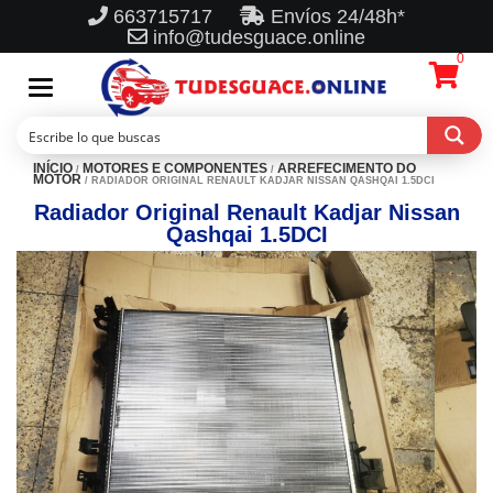
663715717
Envíos 24/48h*
info@tudesguace.online
0
Toggle
navigation
INÍCIO
MOTORES E COMPONENTES
ARREFECIMENTO DO
/
/
MOTOR
/ RADIADOR ORIGINAL RENAULT KADJAR NISSAN QASHQAI 1.5DCI
Radiador Original Renault Kadjar Nissan
Qashqai 1.5DCI