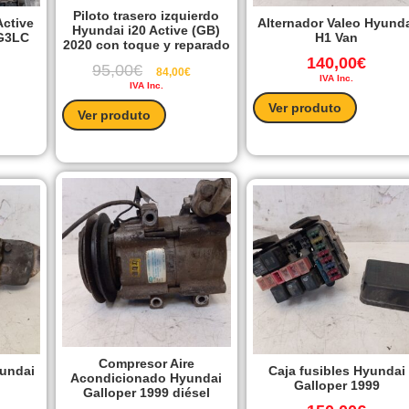
Piloto trasero izquierdo
Active
Alternador Valeo Hyund
Hyundai i20 Active (GB)
 G3LC
H1 Van
2020 con toque y reparado
140,00
€
95,00
€
84,00
€
IVA Inc.
IVA Inc.
Ver produto
Ver produto
Compresor Aire
undai
Caja fusibles Hyundai
Acondicionado Hyundai
Galloper 1999
Galloper 1999 diésel