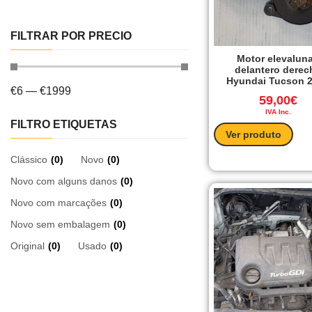
FILTRAR POR PRECIO
Motor elevalun
delantero derec
Hyundai Tucson 
€
6
—
€
1999
59,00
€
IVA Inc.
FILTRO ETIQUETAS
Ver produto
Clássico
(
0
)
Novo
(
0
)
Novo com alguns danos
(
0
)
Novo com marcações
(
0
)
Novo sem embalagem
(
0
)
Original
(
0
)
Usado
(
0
)