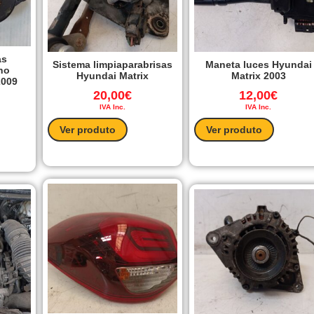
as
Sistema limpiaparabrisas
Maneta luces Hyundai
ho
Hyundai Matrix
Matrix 2003
2009
20,00
€
12,00
€
IVA Inc.
IVA Inc.
Ver produto
Ver produto