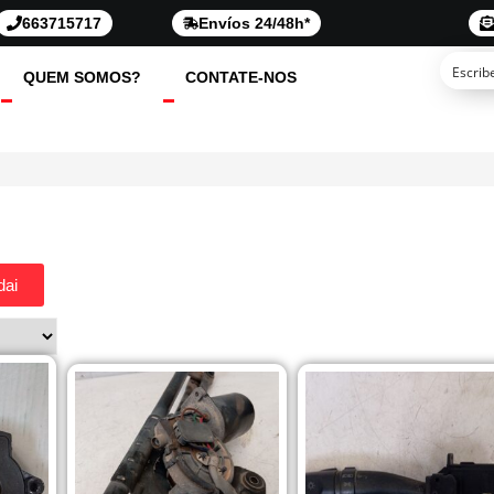
663715717
Envíos 24/48h*
QUEM SOMOS?
CONTATE-NOS
dai