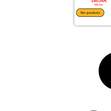
180,00
€
IVA Inc.
Ver produto