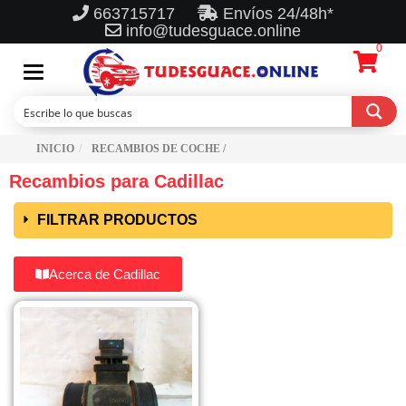
663715717
Envíos 24/48h*
info@tudesguace.online
0
Toggle
navigation
INICIO
RECAMBIOS DE COCHE /
Recambios para Cadillac
FILTRAR PRODUCTOS
Acerca de Cadillac