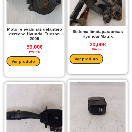
Motor elevalunas delantero
Sistema limpiaparabrisas
derecho Hyundai Tucson
Hyundai Matrix
2009
20,00
€
59,00
€
IVA Inc.
IVA Inc.
Ver produto
Ver produto