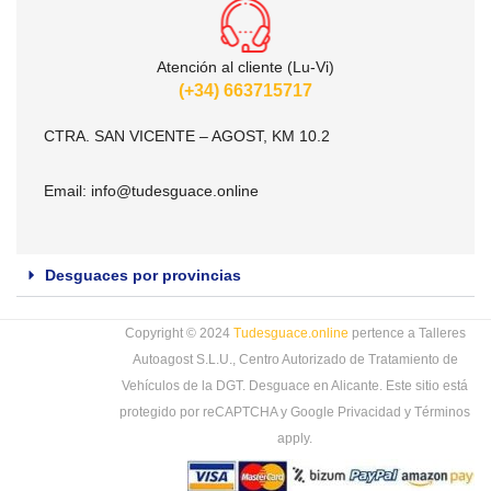
Atención al cliente (Lu-Vi)
(+34) 663715717
CTRA. SAN VICENTE – AGOST, KM 10.2
Email:
info@tudesguace.online
Desguaces por provincias
Copyright © 2024
Tudesguace.online
pertence a Talleres
Autoagost S.L.U., Centro Autorizado de Tratamiento de
Vehículos de la DGT. Desguace en Alicante. Este sitio está
protegido por reCAPTCHA y Google
Privacidad
y
Términos
apply.