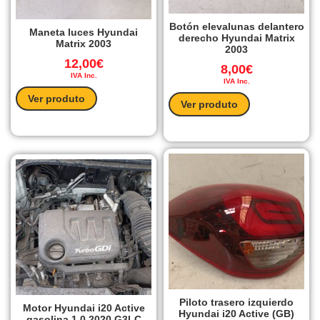
Botón elevalunas delantero
Maneta luces Hyundai
derecho Hyundai Matrix
Matrix 2003
2003
12,00
€
8,00
€
IVA Inc.
IVA Inc.
Ver produto
Ver produto
Piloto trasero izquierdo
Motor Hyundai i20 Active
Hyundai i20 Active (GB)
gasolina 1.0 2020 G3LC