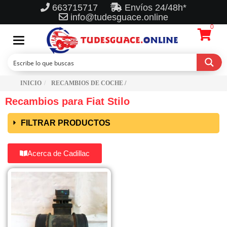
663715717
Envíos 24/48h*
info@tudesguace.online
0
Toggle
navigation
INICIO
RECAMBIOS DE COCHE /
Recambios para Fiat Stilo
FILTRAR PRODUCTOS
Acerca de Cadillac