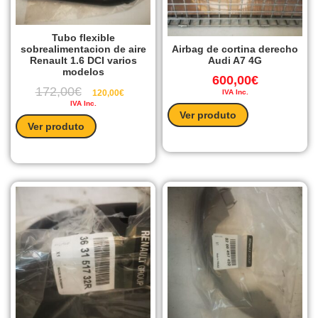
Tubo flexible
sobrealimentacion de aire
Airbag de cortina derecho
Renault 1.6 DCI varios
Audi A7 4G
modelos
600,00
€
172,00
€
120,00
€
IVA Inc.
IVA Inc.
Ver produto
Ver produto