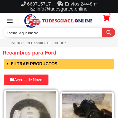
663715717
Envíos 24/48h*
info@tudesguace.online
0
Toggle
navigation
INICIO
RECAMBIOS DE COCHE /
Recambios para Ford
FILTRAR PRODUCTOS
Acerca de Novo