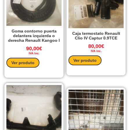
Goma contorno puerta
Caja termostato Renault
delantera izquierda o
Clio IV Captur 0.9TCE
derecha Renault Kangoo I
80,00
€
90,00
€
IVA Inc.
IVA Inc.
Ver produto
Ver produto