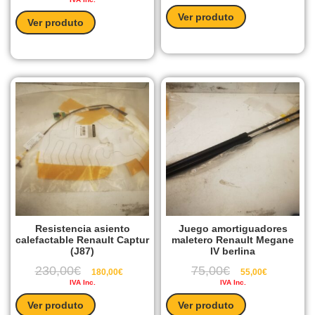
Ver produto
Ver produto
Resistencia asiento
Juego amortiguadores
calefactable Renault Captur
maletero Renault Megane
(J87)
IV berlina
230,00
€
75,00
€
180,00
€
55,00
€
IVA Inc.
IVA Inc.
Ver produto
Ver produto