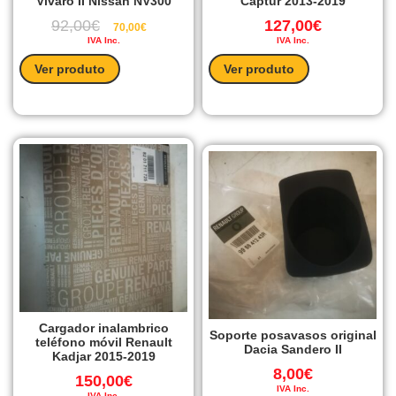
Vivaro II Nissan NV300
Captur 2013-2019
92,00
€
127,00
€
70,00
€
IVA Inc.
IVA Inc.
Ver produto
Ver produto
Cargador inalambrico
Soporte posavasos original
teléfono móvil Renault
Dacia Sandero II
Kadjar 2015-2019
8,00
€
150,00
€
IVA Inc.
IVA Inc.