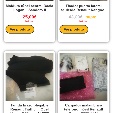
Moldura túnel central Dacia
Tirador puerta lateral
Logan II Sandero II
izquierda Renault Kangoo II
25,00
€
43,00
€
38,00
€
IVA Inc.
IVA Inc.
Ver produto
Ver produto
Funda brazo plegable
Cargador inalambrico
Renault Traffic III Opel
teléfono móvil Renault