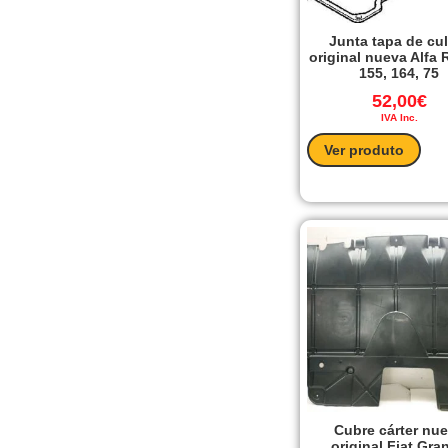
Junta tapa de cu
original nueva Alfa
155, 164, 75
52,00
€
IVA Inc.
Ver produto
Cubre cárter nu
original Fiat Gra