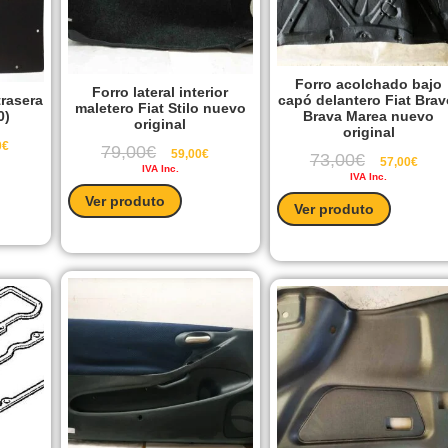
Forro acolchado bajo
Forro lateral interior
trasera
capó delantero Fiat Brav
maletero Fiat Stilo nuevo
0)
Brava Marea nuevo
original
original
0
€
79,00
€
59,00
€
73,00
€
57,00
€
IVA Inc.
IVA Inc.
Ver produto
Ver produto