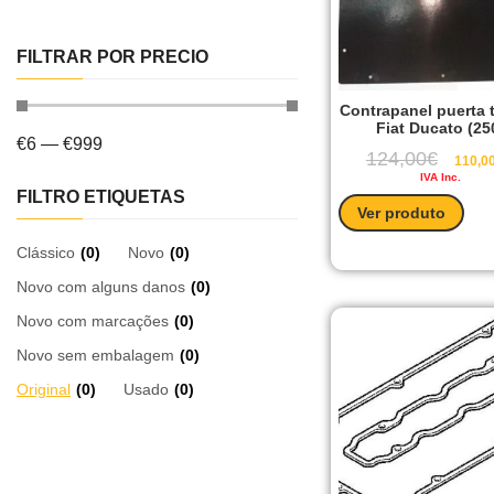
FILTRAR POR PRECIO
Contrapanel puerta 
Fiat Ducato (25
€
6
—
€
999
124,00
€
110,0
IVA Inc.
FILTRO ETIQUETAS
Ver produto
Clássico
(
0
)
Novo
(
0
)
Novo com alguns danos
(
0
)
Novo com marcações
(
0
)
Novo sem embalagem
(
0
)
Original
(
0
)
Usado
(
0
)