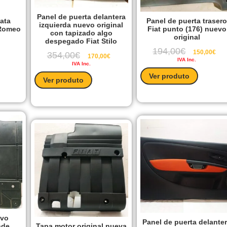
Panel de puerta delantera
lata
Panel de puerta traser
izquierda nuevo original
 Romeo
Fiat punto (176) nuevo
con tapizado algo
original
despegado Fiat Stilo
194,00
€
150,00
€
354,00
€
170,00
€
IVA Inc.
IVA Inc.
Ver produto
Ver produto
evo
Panel de puerta delante
nde
Tapa motor original nueva