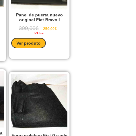
o
Panel de puerta nuevo
original Fiat Bravo I
300,00
€
250,00
€
IVA Inc.
Ver produto
ra
Forro maletero Fiat Grande