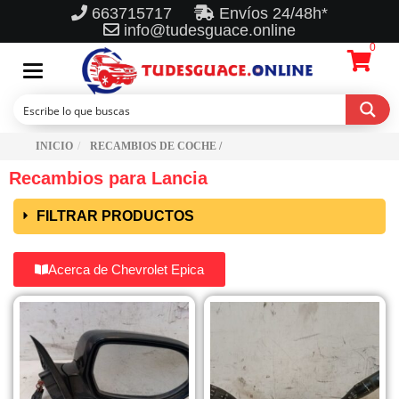
663715717
Envíos 24/48h*
info@tudesguace.online
0
Toggle
navigation
INICIO
RECAMBIOS DE COCHE /
Recambios para Lancia
FILTRAR PRODUCTOS
Acerca de Chevrolet Epica