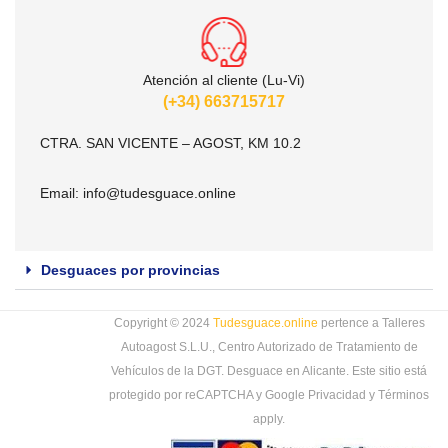
Atención al cliente (Lu-Vi)
(+34) 663715717
CTRA. SAN VICENTE – AGOST, KM 10.2
Email:
info@tudesguace.online
Desguaces por provincias
Copyright © 2024
Tudesguace.online
pertence a Talleres
Autoagost S.L.U., Centro Autorizado de Tratamiento de
Vehículos de la DGT. Desguace en Alicante. Este sitio está
protegido por reCAPTCHA y Google
Privacidad
y
Términos
apply.