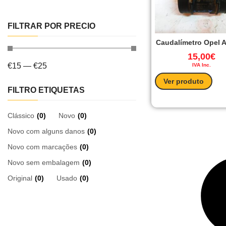
FILTRAR POR PRECIO
Caudalímetro Opel A
15,00
€
€
15
—
€
25
IVA Inc.
Ver produto
FILTRO ETIQUETAS
Clássico
(
0
)
Novo
(
0
)
Novo com alguns danos
(
0
)
Novo com marcações
(
0
)
Novo sem embalagem
(
0
)
Original
(
0
)
Usado
(
0
)