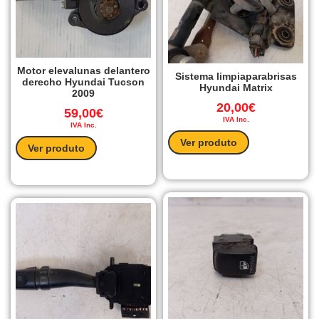
Motor elevalunas delantero
Sistema limpiaparabrisas
derecho Hyundai Tucson
Hyundai Matrix
2009
20,00
€
59,00
€
IVA Inc.
IVA Inc.
Ver produto
Ver produto