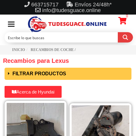
663715717
Envíos 24/48h*
info@tudesguace.online
0
Toggle
navigation
INICIO
RECAMBIOS DE COCHE /
Recambios para Lexus
FILTRAR PRODUCTOS
Acerca de Hyundai