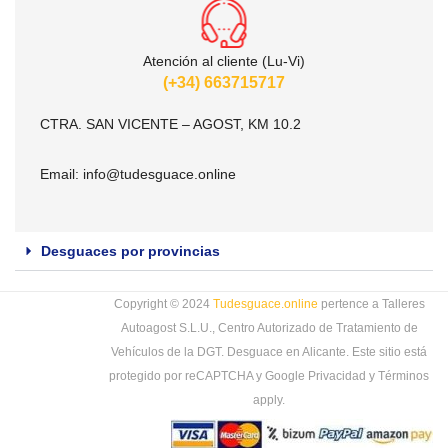
Atención al cliente (Lu-Vi)
(+34) 663715717
CTRA. SAN VICENTE – AGOST, KM 10.2
Email:
info@tudesguace.online
Desguaces por provincias
Copyright © 2024
Tudesguace.online
pertence a Talleres
Autoagost S.L.U., Centro Autorizado de Tratamiento de
Vehículos de la DGT. Desguace en Alicante. Este sitio está
protegido por reCAPTCHA y Google
Privacidad
y
Términos
apply.