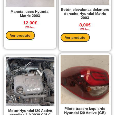
Botón elevalunas delantero
Maneta luces Hyundai
derecho Hyundai Matrix
Matrix 2003
2003
12,00
€
8,00
€
IVA Inc.
IVA Inc.
Ver produto
Ver produto
Piloto trasero izquierdo
Motor Hyundai i20 Active
Hyundai i20 Active (GB)
gasolina 1.0 2020 G3LC