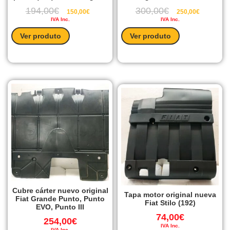
194,00
€
300,00
€
150,00
€
250,00
€
IVA Inc.
IVA Inc.
Ver produto
Ver produto
Cubre cárter nuevo original
Tapa motor original nueva
Fiat Grande Punto, Punto
Fiat Stilo (192)
EVO, Punto III
74,00
€
254,00
€
IVA Inc.
IVA Inc.