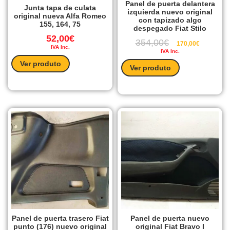
Panel de puerta delantera
Junta tapa de culata
izquierda nuevo original
original nueva Alfa Romeo
con tapizado algo
155, 164, 75
despegado Fiat Stilo
52,00
€
354,00
€
170,00
€
IVA Inc.
IVA Inc.
Ver produto
Ver produto
Panel de puerta trasero Fiat
Panel de puerta nuevo
punto (176) nuevo original
original Fiat Bravo I