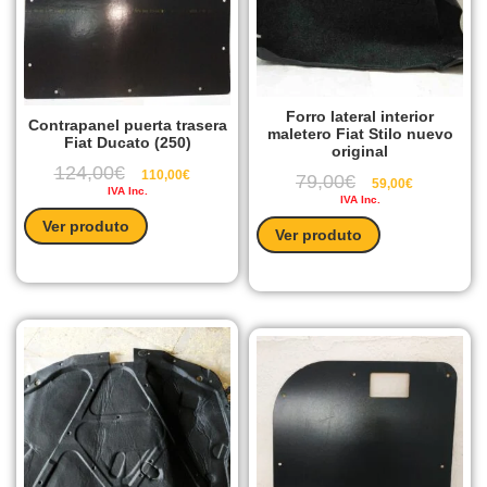
Forro lateral interior
Contrapanel puerta trasera
maletero Fiat Stilo nuevo
Fiat Ducato (250)
original
124,00
€
110,00
€
79,00
€
59,00
€
IVA Inc.
IVA Inc.
Ver produto
Ver produto