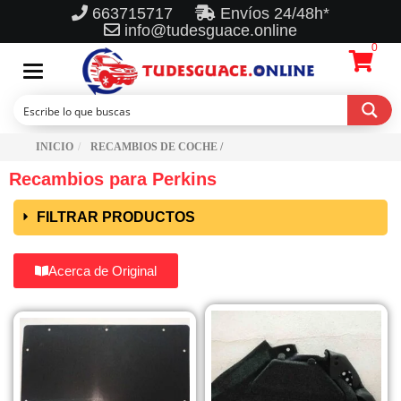
663715717
Envíos 24/48h*
info@tudesguace.online
0
Toggle
navigation
INICIO
RECAMBIOS DE COCHE /
Recambios para Perkins
FILTRAR PRODUCTOS
Acerca de Original