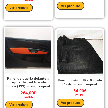
Ver produto
Ver produto
Panel de puerta delantera
Forro maletero Fiat Grande
izquierda Fiat Grande
Punto nuevo original
Punto (199) nuevo original
54,00
€
264,00
€
IVA Inc.
IVA Inc.
Ver produto
Ver produto