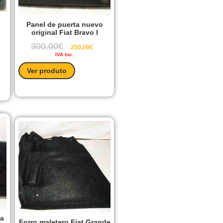
o
Panel de puerta nuevo
original Fiat Bravo I
300,00
€
250,00
€
IVA Inc.
Ver produto
ra
Forro maletero Fiat Grande