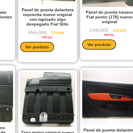
Panel de puerta delantera
lata
Panel de puerta traser
izquierda nuevo original
 Romeo
Fiat punto (176) nuevo
con tapizado algo
original
despegado Fiat Stilo
194,00
€
150,00
€
354,00
€
170,00
€
IVA Inc.
IVA Inc.
Ver produto
Ver produto
evo
Panel de puerta delante
nde
Tapa motor original nueva