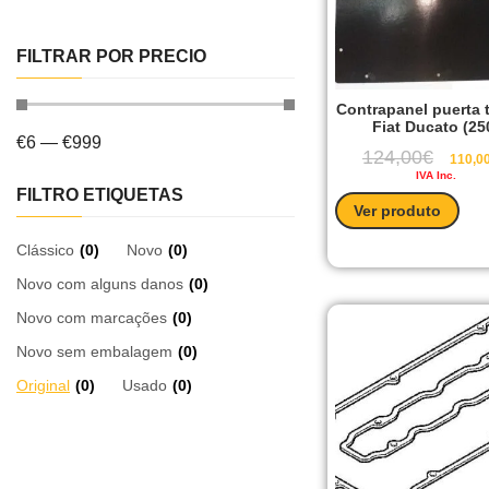
FILTRAR POR PRECIO
Contrapanel puerta 
Fiat Ducato (25
€
6
—
€
999
124,00
€
110,0
IVA Inc.
FILTRO ETIQUETAS
Ver produto
Clássico
(
0
)
Novo
(
0
)
Novo com alguns danos
(
0
)
Novo com marcações
(
0
)
Novo sem embalagem
(
0
)
Original
(
0
)
Usado
(
0
)