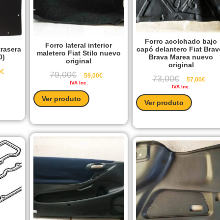
Forro acolchado bajo
Forro lateral interior
trasera
capó delantero Fiat Brav
maletero Fiat Stilo nuevo
0)
Brava Marea nuevo
original
original
0
€
79,00
€
59,00
€
73,00
€
57,00
€
IVA Inc.
IVA Inc.
Ver produto
Ver produto