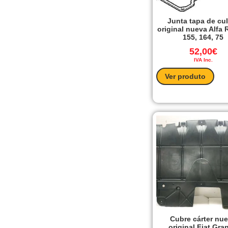
Junta tapa de cu
original nueva Alfa
155, 164, 75
52,00
€
IVA Inc.
Ver produto
Cubre cárter nu
original Fiat Gra