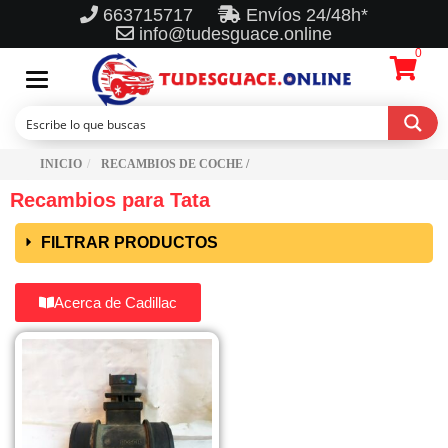
663715717
Envíos 24/48h*
info@tudesguace.online
0
Toggle
navigation
INICIO
RECAMBIOS DE COCHE /
Recambios para Tata
FILTRAR PRODUCTOS
Acerca de Cadillac