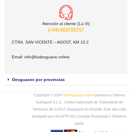
Atención al cliente (Lu-Vi)
(+34) 663715717
CTRA. SAN VICENTE – AGOST, KM 10.2
Email:
info@tudesguace.online
Desguaces por provincias
Copyright © 2024
Tudesguace.online
pertence a Talleres
Autoagost S.L.U., Centro Autorizado de Tratamiento de
Vehículos de la DGT. Desguace en Alicante. Este sitio está
protegido por reCAPTCHA y Google
Privacidad
y
Términos
apply.