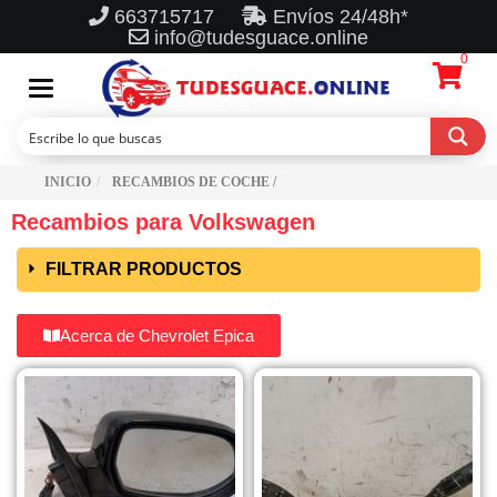
663715717
Envíos 24/48h*
info@tudesguace.online
0
Toggle
navigation
INICIO
RECAMBIOS DE COCHE /
Recambios para Volkswagen
FILTRAR PRODUCTOS
Acerca de Chevrolet Epica