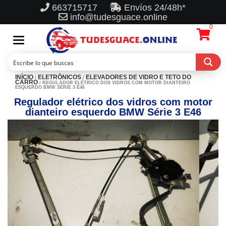
663715717
Envíos 24/48h*
info@tudesguace.online
0
Toggle
navigation
INÍCIO
ELETRÔNICOS
ELEVADORES DE VIDRO E TETO DO
/
/
CARRO
/ REGULADOR ELÉTRICO DOS VIDROS COM MOTOR DIANTEIRO
ESQUERDO BMW SÉRIE 3 E46
Regulador elétrico dos vidros com motor
dianteiro esquerdo BMW Série 3 E46