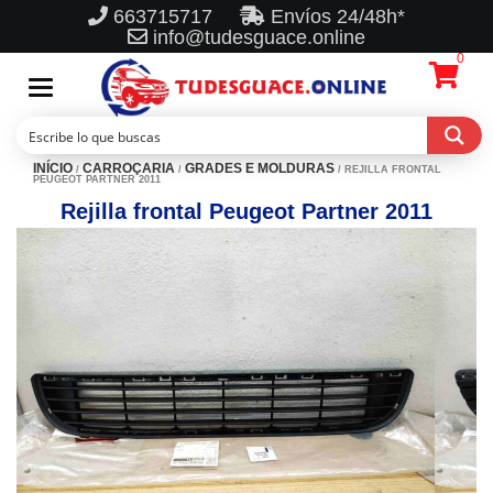
663715717
Envíos 24/48h*
info@tudesguace.online
0
Toggle
navigation
INÍCIO
CARROÇARIA
GRADES E MOLDURAS
/
/
/ REJILLA FRONTAL
PEUGEOT PARTNER 2011
Rejilla frontal Peugeot Partner 2011