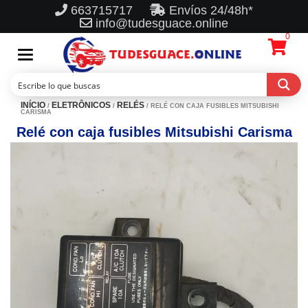
663715717
Envíos 24/48h*
info@tudesguace.online
0
Toggle
navigation
INÍCIO
ELETRÔNICOS
RELÉS
/
/
/ RELÉ CON CAJA FUSIBLES MITSUBISHI
CARISMA
Relé con caja fusibles Mitsubishi Carisma