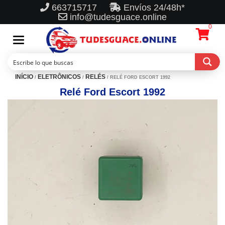
663715717
Envíos 24/48h*
info@tudesguace.online
0
Toggle
navigation
INÍCIO
ELETRÔNICOS
RELÉS
/
/
/ RELÉ FORD ESCORT 1992
Relé Ford Escort 1992