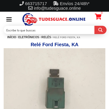
663715717
Envíos 24/48h*
info@tudesguace.online
0
Toggle
navigation
INÍCIO
ELETRÔNICOS
RELÉS
/
/
/ RELÉ FORD FIESTA, KA
Relé Ford Fiesta, KA