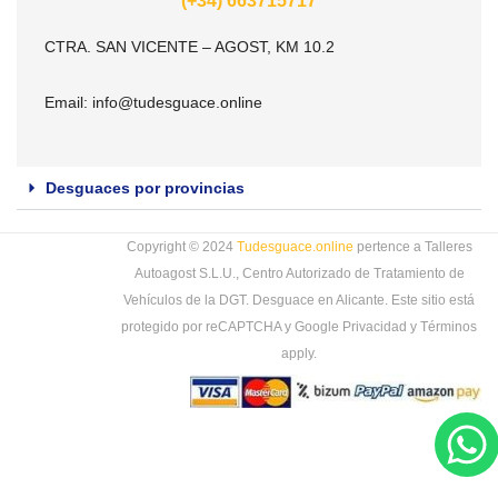
(+34) 663715717
CTRA. SAN VICENTE – AGOST, KM 10.2
Email:
info@tudesguace.online
Desguaces por provincias
Copyright © 2024
Tudesguace.online
pertence a Talleres
Autoagost S.L.U., Centro Autorizado de Tratamiento de
Vehículos de la DGT. Desguace en Alicante. Este sitio está
protegido por reCAPTCHA y Google
Privacidad
y
Términos
apply.