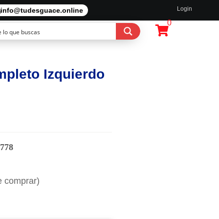
Login
info@tudesguace.online
0
mpleto Izquierdo
778
e comprar)