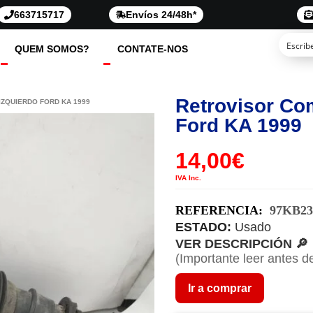
663715717
Envíos 24/48h*
QUEM SOMOS?
CONTATE-NOS
Retrovisor Co
IZQUIERDO FORD KA 1999
Ford KA 1999
14,00
€
IVA Inc.
REFERENCIA:
97KB23
ESTADO:
Usado
VER DESCRIPCIÓN 🔎
(Importante leer antes d
Ir a comprar