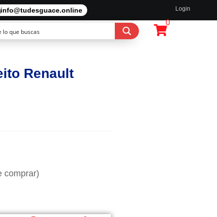
Login
info@tudesguace.online
0
eito Renault
e comprar)