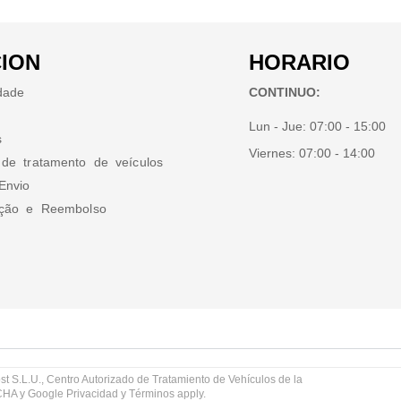
ION
HORARIO
idade
CONTINUO:
Lun - Jue:
07:00 - 15:00
s
Viernes:
07:00 - 14:00
 de tratamento de veículos
Envio
ução e Reembolso
st S.L.U., Centro Autorizado de Tratamiento de Vehículos de la
TCHA y Google
Privacidad
y
Términos
apply.