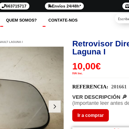
663715717
Envíos 24/48h*
QUEM SOMOS?
CONTATE-NOS
Retrovisor Dir
NAULT LAGUNA I
Laguna I
10,00
€
IVA Inc.
REFERENCIA:
201661
VER DESCRIPCIÓN 🔎
(Importante leer antes d
Ir a comprar