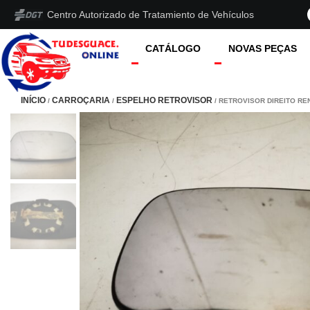
Centro Autorizado de Tratamiento de Vehículos
CATÁLOGO
NOVAS PEÇAS
INÍCIO
CARROÇARIA
ESPELHO RETROVISOR
/
/
/ RETROVISOR DIREITO RE