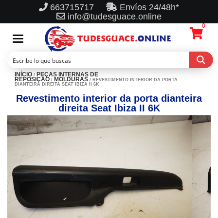
663715717
Envíos 24/48h*
info@tudesguace.online
0
Toggle
navigation
INÍCIO
PEÇAS INTERNAS DE
/
REPOSIÇÃO
MOLDURAS
/
/ REVESTIMENTO INTERIOR DA PORTA
DIANTEIRA DIREITA SEAT IBIZA II 6K
Revestimento interior da porta dianteira
direita Seat Ibiza II 6K