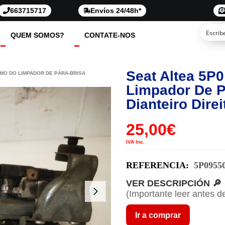
663715717
Envíos 24/48h*
QUEM SOMOS?
CONTATE-NOS
Seat Altea 5P
SMO DO LIMPADOR DE PÁRA-BRISA
Limpador De P
Dianteiro Direi
25,00
€
IVA Inc.
REFERENCIA:
5P0955
VER DESCRIPCIÓN 🔎
(Importante leer antes d
Ir a comprar