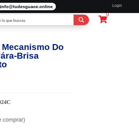
Login
info@tudesguace.online
0
0 Mecanismo Do
ára-Brisa
to
024C
e comprar)