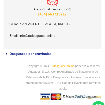
Atención al cliente (Lu-Vi)
(+34) 663715717
CTRA. SAN VICENTE – AGOST, KM 10.2
Email:
info@tudesguace.online
Desguaces por provincias
Copyright © 2024
Tudesguace.online
pertence a Talleres
Autoagost S.L.U., Centro Autorizado de Tratamiento de
Vehículos de la DGT. Desguace en Alicante. Este sitio está
protegido por reCAPTCHA y Google
Privacidad
y
Términos
apply.