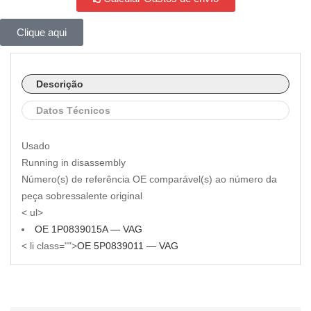
Clique aqui
Descrição
Datos Técnicos
Usado
Running in disassembly
Número(s) de referência OE comparável(s) ao número da
peça sobressalente original
< ul>
OE 1P0839015A — VAG
< li class="">
OE 5P0839011 — VAG