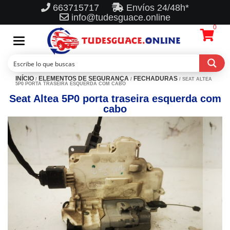
663715717
Envíos 24/48h*
info@tudesguace.online
0
Toggle
navigation
INÍCIO
ELEMENTOS DE SEGURANÇA
FECHADURAS
/
/
/ SEAT ALTEA
5P0 PORTA TRASEIRA ESQUERDA COM CABO
Seat Altea 5P0 porta traseira esquerda com
cabo