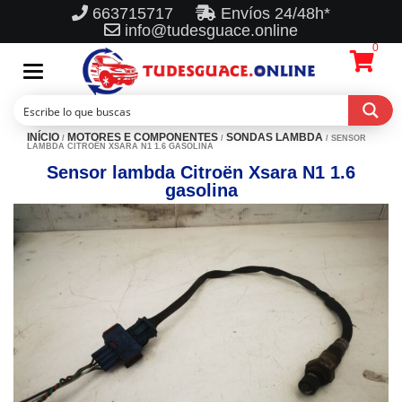
663715717
Envíos 24/48h*
info@tudesguace.online
0
Toggle
navigation
INÍCIO
MOTORES E COMPONENTES
SONDAS LAMBDA
/
/
/ SENSOR
LAMBDA CITROËN XSARA N1 1.6 GASOLINA
Sensor lambda Citroën Xsara N1 1.6
gasolina