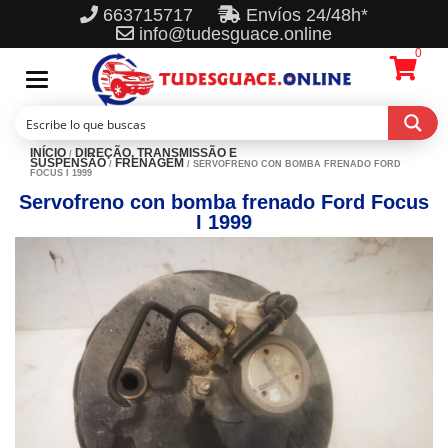
663715717
Envíos 24/48h*
info@tudesguace.online
0
Toggle
navigation
INÍCIO
DIREÇÃO, TRANSMISSÃO E
/
SUSPENSÃO
FRENAGEM
/
/ SERVOFRENO CON BOMBA FRENADO FORD
FOCUS I 1999
Servofreno con bomba frenado Ford Focus
I 1999