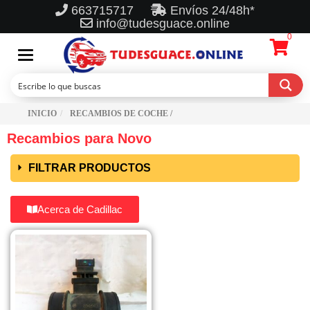
663715717
Envíos 24/48h*
info@tudesguace.online
0
Toggle
navigation
INICIO
RECAMBIOS DE COCHE /
Recambios para Novo
FILTRAR PRODUCTOS
Acerca de Cadillac