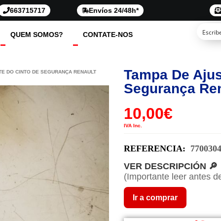
663715717
Envíos 24/48h*
QUEM SOMOS?
CONTATE-NOS
Tampa De Ajus
TE DO CINTO DE SEGURANÇA RENAULT
Segurança Ren
10,00
€
IVA Inc.
REFERENCIA:
770030
VER DESCRIPCIÓN 🔎
(Importante leer antes d
Ir a comprar