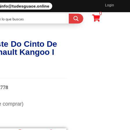
Login
info@tudesguace.online
0
te Do Cinto De
ault Kangoo I
4778
e comprar)