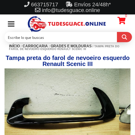
663715717
Envíos 24/48h*
info@tudesguace.online
0
Toggle
navigation
INÍCIO
CARROÇARIA
GRADES E MOLDURAS
/
/
/ TAMPA PRETA DO
FAROL DE NEVOEIRO ESQUERDO RENAULT SCENIC III
Tampa preta do farol de nevoeiro esquerdo
Renault Scenic III