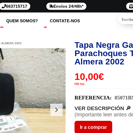
663715717
Envíos 24/48h*
QUEM SOMOS?
CONTATE-NOS
Tapa Negra G
 ALMERA 2002
Parachoques T
Almera 2002
10,00
€
IVA Inc.
REFERENCIA:
85071B
VER DESCRIPCIÓN 🔎
(Importante leer antes d
Ir a comprar