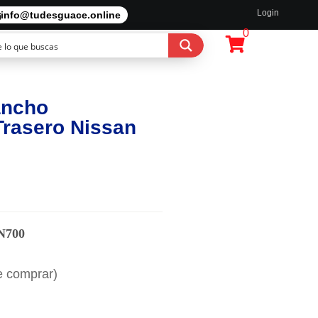
Login
info@tudesguace.online
0
ancho
rasero Nissan
N700
e comprar)