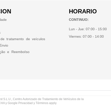
ION
HORARIO
idade
CONTINUO:
Lun - Jue:
07:00 - 15:00
s
Viernes:
07:00 - 14:00
 de tratamento de veículos
Envio
ução e Reembolso
st S.L.U., Centro Autorizado de Tratamiento de Vehículos de la
TCHA y Google
Privacidad
y
Términos
apply.