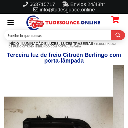
663715717
Envíos 24/48h*
info@tudesguace.online
0
Toggle
navigation
INÍCIO
ILUMINAÇÃO E LUZES
LUZES TRASEIRAS
/
/
/ TERCEIRA LUZ
DE FREIO CITROËN BERLINGO COM PORTA-LÂMPADA
Terceira luz de freio Citroën Berlingo com
porta-lâmpada