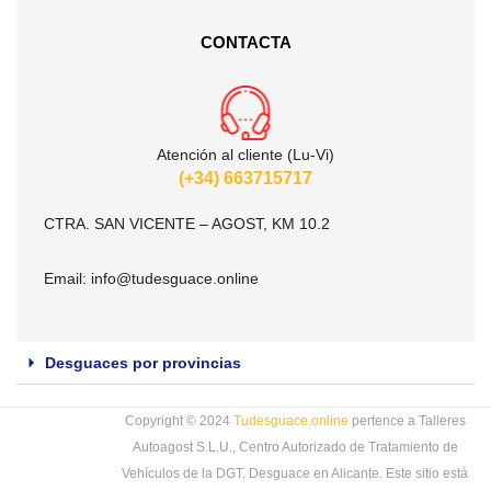
CONTACTA
Atención al cliente (Lu-Vi)
(+34) 663715717
CTRA. SAN VICENTE – AGOST, KM 10.2
Email:
info@tudesguace.online
Desguaces por provincias
Copyright © 2024
Tudesguace.online
pertence a Talleres
Autoagost S.L.U., Centro Autorizado de Tratamiento de
Vehículos de la DGT. Desguace en Alicante. Este sitio está