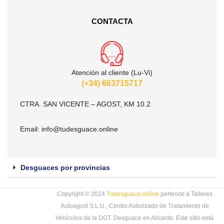
CONTACTA
Atención al cliente (Lu-Vi)
(+34) 663715717
CTRA. SAN VICENTE – AGOST, KM 10.2
Email:
info@tudesguace.online
Desguaces por provincias
Copyright © 2024
Tudesguace.online
pertence a Talleres
Autoagost S.L.U., Centro Autorizado de Tratamiento de
Vehículos de la DGT. Desguace en Alicante. Este sitio está