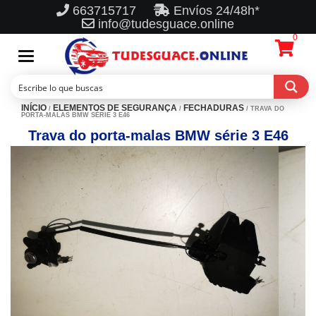
663715717
Envíos 24/48h*
info@tudesguace.online
0
Toggle
navigation
INÍCIO
ELEMENTOS DE SEGURANÇA
FECHADURAS
/
/
/ TRAVA DO
PORTA-MALAS BMW SÉRIE 3 E46
Trava do porta-malas BMW série 3 E46