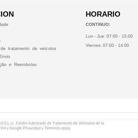
ION
HORARIO
idade
CONTINUO:
Lun - Jue:
07:00 - 15:00
s
Viernes:
07:00 - 14:00
 de tratamento de veículos
Envio
ução e Reembolso
st S.L.U., Centro Autorizado de Tratamiento de Vehículos de la
TCHA y Google
Privacidad
y
Términos
apply.