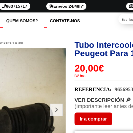
663715717
Envíos 24/48h*
QUEM SOMOS?
CONTATE-NOS
Tubo Intercool
 PARA 1.6 HDI
Peugeot Para 
20,00
€
IVA Inc.
REFERENCIA:
965695
VER DESCRIPCIÓN 🔎
(Importante leer antes d
Ir a comprar