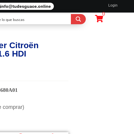
Login
info@tudesguace.online
0
er Citroën
1.6 HDI
3680A01
e comprar)