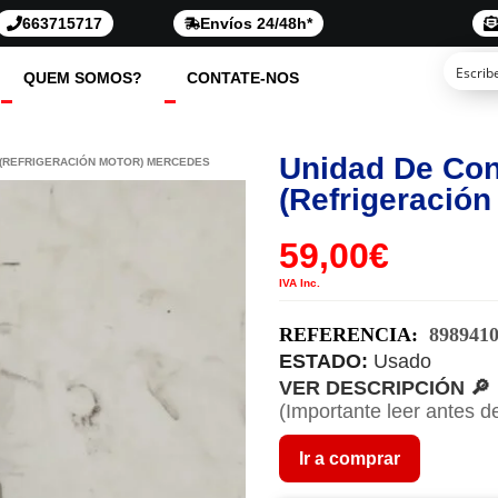
663715717
Envíos 24/48h*
QUEM SOMOS?
CONTATE-NOS
Unidad De Cont
 (REFRIGERACIÓN MOTOR) MERCEDES
(refrigeració
59,00
€
IVA Inc.
REFERENCIA:
898941
ESTADO:
Usado
VER DESCRIPCIÓN 🔎
(Importante leer antes d
Ir a comprar