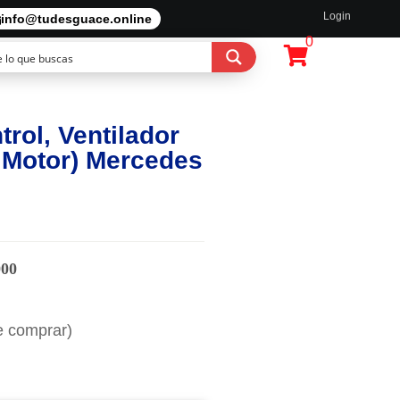
Login
info@tudesguace.online
0
rol, Ventilador
n Motor) Mercedes
000
e comprar)