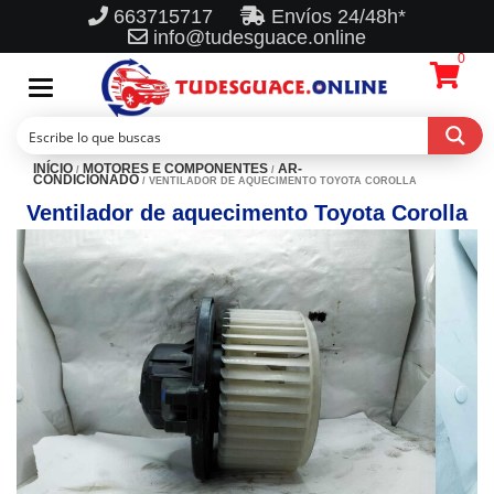
663715717
Envíos 24/48h*
info@tudesguace.online
0
Toggle
navigation
INÍCIO
MOTORES E COMPONENTES
AR-
/
/
CONDICIONADO
/ VENTILADOR DE AQUECIMENTO TOYOTA COROLLA
Ventilador de aquecimento Toyota Corolla