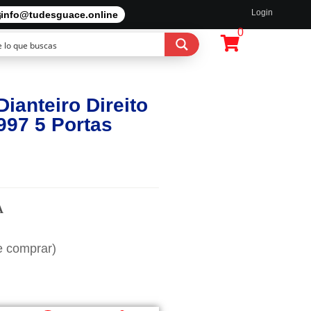
Login
info@tudesguace.online
0
Dianteiro Direito
997 5 Portas
A
e comprar)