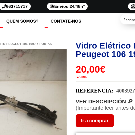
663715717
Envíos 24/48h*
QUEM SOMOS?
CONTATE-NOS
Vidro Elétrico 
EITO PEUGEOT 106 1997 5 PORTAS
Peugeot 106 1
20,00
€
IVA Inc.
REFERENCIA:
400392
VER DESCRIPCIÓN 🔎
(Importante leer antes d
Ir a comprar