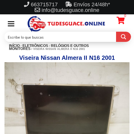
663715717
Envíos 24/48h*
info@tudesguace.online
0
Toggle
navigation
INÍCIO
ELETRÔNICOS
RELÓGIOS E OUTROS
/
/
MONITORES
/ VISEIRA NISSAN ALMERA II N16 2001
Viseira Nissan Almera II N16 2001