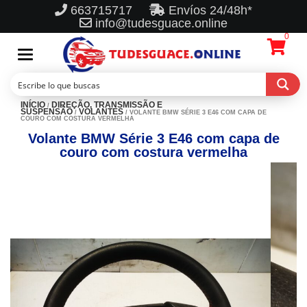
663715717
Envíos 24/48h*
info@tudesguace.online
0
Toggle
navigation
INÍCIO
DIREÇÃO, TRANSMISSÃO E
/
SUSPENSÃO
VOLANTES
/
/ VOLANTE BMW SÉRIE 3 E46 COM CAPA DE
COURO COM COSTURA VERMELHA
Volante BMW Série 3 E46 com capa de
couro com costura vermelha