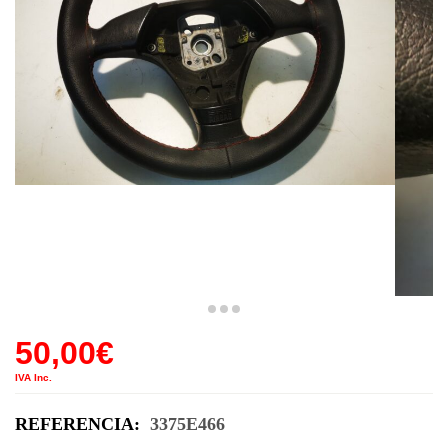
50,00
€
IVA Inc.
REFERENCIA:
3375E466