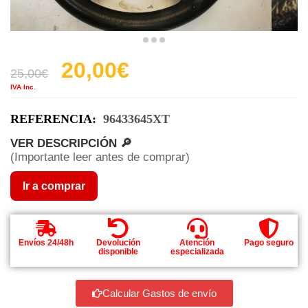
20,00
€
25,00
€
IVA Inc.
REFERENCIA:
96433645XT
VER DESCRIPCIÓN 🔎
(Importante leer antes de comprar)
Ir a comprar
Envíos 24/48h
Devolución
Atención
Pago seguro
disponible
especializada
Calcular Gastos de envío